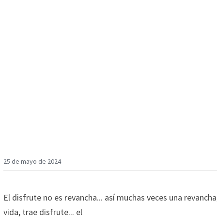
EL DISFRUTE NO ES RE
25 de mayo de 2024
El disfrute no es revancha... así muchas veces una revancha
vida, trae disfrute... el