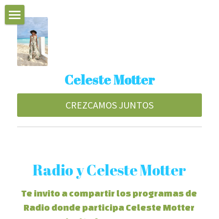
UNIVERSO CELESTE
Proximas Actividades
Celeste Motter
Técnicas
Energia del mes
CREZCAMOS JUNTOS
INTENCION DEL DIA
Radio y Vivos
Radio y Celeste Motter
MI BLOG
Te invito a compartir los programas de 
ESPAÑA
Radio donde participa Celeste Motter 
www.decociencia.com