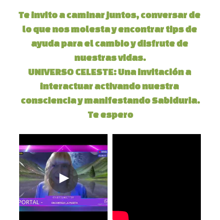
Te invito a caminar juntos, conversar de 
lo que nos molesta y encontrar tips de 
ayuda para el cambio y disfrute de 
nuestras vidas.
UNIVERSO CELESTE: 
Una invitación a 
interactuar activando nuestra 
consciencia y manifestando Sabiduria
.
Te espero