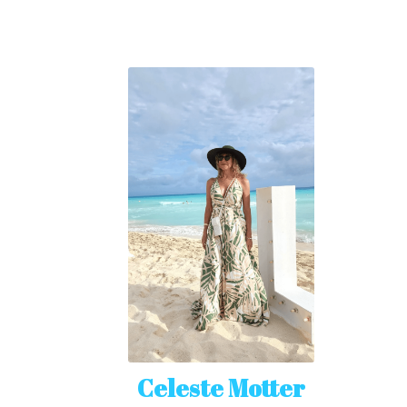
Celeste Motter
Maestra y Profesional en 
Técnicas de Activación de 
Consciencia
UNIVERSO CELESTE
Proximas Actividades
Técnicas
Energia del mes
INTENCION DEL DIA
Radio y Vivos
MI BLOG
ESPAÑA