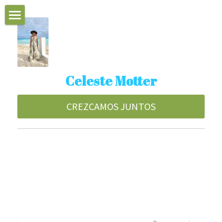
UNIVERSO CELESTE
Proximas Actividades
Celeste Motter
Técnicas
Energia del mes
CREZCAMOS JUNTOS
INTENCION DEL DIA
Radio y Vivos
MI BLOG
ESPAÑA
www.decociencia.com